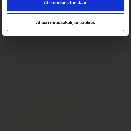
Alle cookies toestaan
e
c
t
Alleen noodzakelijke cookies
i
e
COOK WITH:
EXTRA VIERGE
OLIJFOLIËN