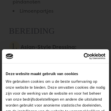
pindanoten
Limoenpartjes
BEREIDING
Asian-Style Dressing:
Meng de witte wijnazijn,
limoensap, suiker, vissaus,
gember en chilisaus bij
elkaar; voeg de olijfolie toe.
Deze website maakt gebruik van cookies
We gebruiken cookies om u de beste surfervaring op
Vietnamese Sla:
onze website te bieden. Deze omvatten cookies die nodig
Meng de rode kool, groene
zijn voor de werking van de website en voor het beheer
kool, sojascheuten, wortelen,
van onze bedrijfsdoelstellingen en andere die uitsluitend
worden gebruikt voor anonieme statistische doeleinden,
rode ui, munt en gehakte