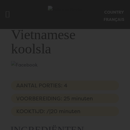
Mobiel menu sluiten
COUNTRY
Startpagina Filippoberio
FRANÇAIS
Vietnamese
koolsla
AANTAL PORTIES: 4
VOORBEREIDING: 25 minuten
KOOKTIJD: /|20 minuten
INGREDIËNTEN