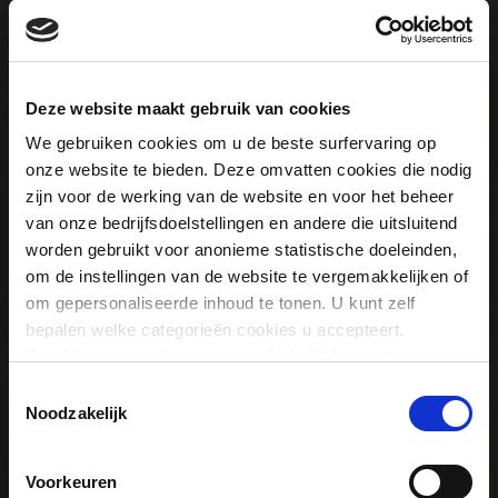
Normaal
Deze website maakt gebruik van cookies
Mild
We gebruiken cookies om u de beste surfervaring op
onze website te bieden. Deze omvatten cookies die nodig
zijn voor de werking van de website en voor het beheer
van onze bedrijfsdoelstellingen en andere die uitsluitend
TOEPASSING
worden gebruikt voor anonieme statistische doeleinden,
om de instellingen van de website te vergemakkelijken of
om gepersonaliseerde inhoud te tonen. U kunt zelf
bepalen welke categorieën cookies u accepteert.
Saladedressing
Raadpleeg ons privacy- en cookiebeleid voor meer
informatie
T
Noodzakelijk
o
Dip voor brood
e
s
Voorkeuren
t