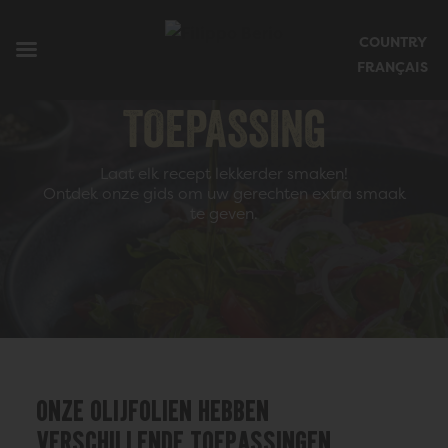
Mobiel menu sluiten
COUNTRY
Startpagina Filippoberio
FRANÇAIS
TOEPASSING
Laat elk recept lekkerder smaken!
Ontdek onze gids om uw gerechten extra smaak
te geven.
Onze olijfoliën hebben
verschillende toepassingen