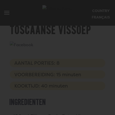
Mobiel menu sluiten
COUNTRY
Startpagina Filippoberio
FRANÇAIS
Toscaanse Vissoep
AANTAL PORTIES: 8
VOORBEREIDING: 15 minuten
KOOKTIJD: 40 minuten
INGREDIËNTEN