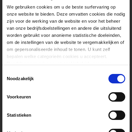
Maak de schelpdieren schoon
We gebruiken cookies om u de beste surfervaring op
(gooi alle schelpen weg die
onze website te bieden. Deze omvatten cookies die nodig
zich niet sluiten wanneer je
zijn voor de werking van de website en voor het beheer
erop tikt). Roer ze door het
van onze bedrijfsdoelstellingen en andere die uitsluitend
tomatenmengsel. Laat 2
worden gebruikt voor anonieme statistische doeleinden,
minuten koken of tot de
om de instellingen van de website te vergemakkelijken of
schelpen zich beginnen te
om gepersonaliseerde inhoud te tonen. U kunt zelf
openen. Roer nu voorzichtig
bepalen welke categorieën cookies u accepteert.
de garnalen en de heilbot
Raadpleeg ons privacy- en cookiebeleid voor meer
erdoorheen. Verhoog het vuur
informatie
T
naar hoge capaciteit.
Noodzakelijk
o
e
s
Laat 2 minuten koken tot de
Voorkeuren
t
vloeistof begint te borrelen,
e
de schelpdieren open zijn en
m
Statistieken
de garnalen en heilbot
m
binnenin een matte kleur
i