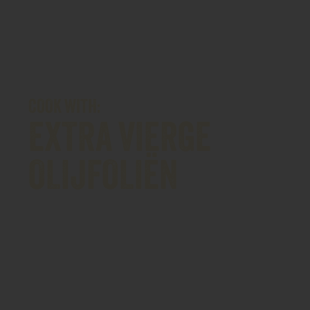
COOK WITH:
EXTRA VIERGE
OLIJFOLIËN
Filippo Berio's klassieker,
evenwichtige extra vierge
olijfolie. Deze olie wordt
gemaakt uit de eerste koude
persing van de olijven en is