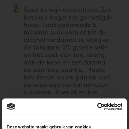
Roer de wijn erdoorheen. Zet
het vuur hoger tot gematigd-
hoog. Laat gedurende 5
minuten sudderen of tot de
alcohol verdampt is. Voeg er
de tomaten, 20 g peterselie
en het zout aan toe. Breng
aan de kook en zet daarna
op een laag vuurtje. Plaats
het deksel op de pan en laat
de soep een tiental minuten
sudderen. Roer af en toe.
Roer het water erdoor en laat
opnieuw 10 minuten
pruttelen.
Deze website maakt gebruik van cookies