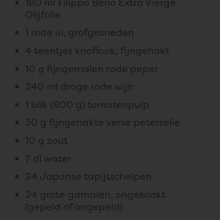
180 ml Filippo Berio Extra Vierge
Olijfolie
1 rode ui, grofgesneden
4 teentjes knoflook, fijngehakt
10 g fijngemalen rode peper
240 ml droge rode wijn
1 blik (800 g) tomatenpulp
30 g fijngehakte verse peterselie
10 g zout
7 dl water
24 Japanse tapijtschelpen
24 grote garnalen, ongekookt
(gepeld of ongepeld)