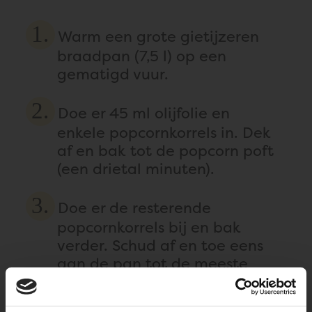
Warm een grote gietijzeren
braadpan (7,5 l) op een
gematigd vuur.
Doe er 45 ml olijfolie en
enkele popcornkorrels in. Dek
af en bak tot de popcorn poft
(een drietal minuten).
Doe er de resterende
popcornkorrels bij en bak
verder. Schud af en toe eens
aan de pan tot de meeste
korrels gepopt zijn en het
poppen bijna volledig stilvalt