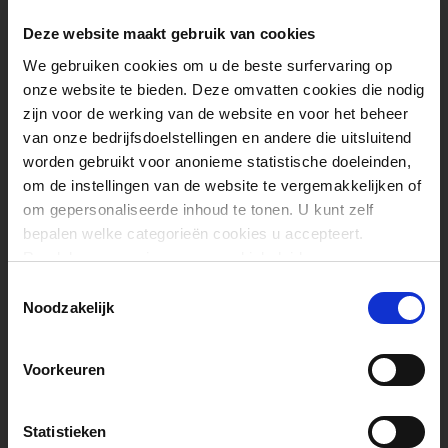
(een drietal minuten). Doe er
de rozemarijn bij en
Deze website maakt gebruik van cookies
schud/roer zo’n 15 seconden
We gebruiken cookies om u de beste surfervaring op
tot de grootste hitte weg is.
onze website te bieden. Deze omvatten cookies die nodig
zijn voor de werking van de website en voor het beheer
Giet de popcorn in een grote
van onze bedrijfsdoelstellingen en andere die uitsluitend
worden gebruikt voor anonieme statistische doeleinden,
kom en schud/roer er de
om de instellingen van de website te vergemakkelijken of
resterende 30 ml olijfolie, de
om gepersonaliseerde inhoud te tonen. U kunt zelf
Parmezaanse kaas en het
bepalen welke categorieën cookies u accepteert.
zout door. Dien meteen op.
Raadpleeg ons privacy- en cookiebeleid voor meer
informatie
T
Noodzakelijk
o
e
s
Voorkeuren
t
e
m
Statistieken