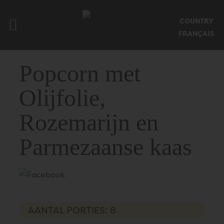
Mobiel menu sluiten
COUNTRY
Startpagina Filippoberio
FRANÇAIS
Popcorn met
Olijfolie,
Rozemarijn en
Parmezaanse kaas
AANTAL PORTIES: 8