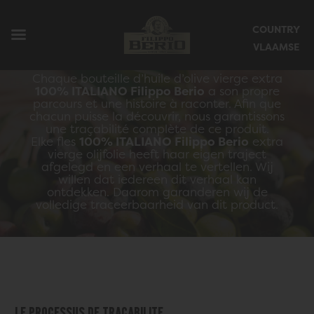
Fermer le menu mobile
TRAÇABILITÉ
COUNTRY
VLAAMSE
Chaque bouteille d’huile d’olive vierge extra
100% ITALIANO Filippo Berio
a son propre
parcours et une histoire à raconter. Afin que
chacun puisse la découvrir, nous garantissons
une traçabilité complète de ce produit.
Elke fles
100% ITALIANO Filippo Berio
extra
vierge olijfolie heeft haar eigen traject
afgelegd en een verhaal te vertellen. Wij
willen dat iedereen dit verhaal kan
ontdekken. Daarom garanderen wij de
volledige traceerbaarheid van dit product.
le processus
de traçabilité