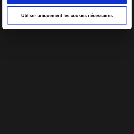
n
t
Utiliser uniquement les cookies nécessaires
e
m
e
n
t