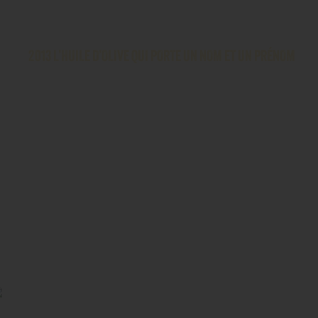
2013 L’HUILE D’OLIVE QUI PORTE UN NOM ET UN PRÉNOM
Regardez le spot télévisé de la dernière campagne
publicitaire de la marque : vous y découvrirez un
jeune Filippo Berio travaillant laborieusement à la
création de ses huiles uniques.
La publicité offre une image renouvelée de la
marque, caractérisée par le visage de Filippo Berio
accompagné de sa signature manuscrite, signe
distinctif présent sur chacune des bouteilles depuis
1867.
Voir la vidéo