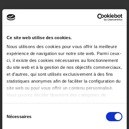
Ce site web utilise des cookies.
Nous utilisons des cookies pour vous offrir la meilleure
expérience de navigation sur notre site web. Parmi ceux-
ci, il existe des cookies nécessaires au fonctionnement
du site web et à la gestion de nos objectifs commerciaux,
et d’autres, qui sont utilisés exclusivement à des fins
statistiques anonymes afin de faciliter la configuration du
HUILE D’OLIVE
site web ou pour vous offrir un contenu personnalisé.
CLASSIQUE
Vous pouvez décider librement des catégories de
cookies que vous acceptez. Pour plus d’informations,
consultez notre politique de confidentialité et de cookies
S
CUCINARE
Nécessaires
é
l