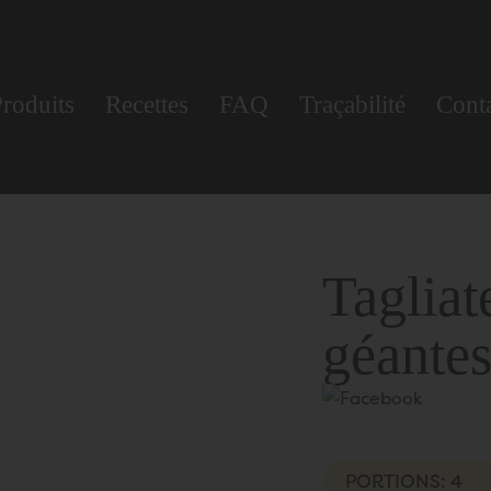
Françai
roduits
Recettes
FAQ
Traçabilité
Conta
Tagliat
géante
PORTIONS: 4