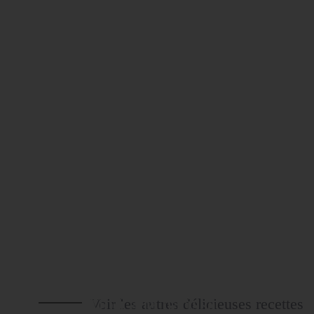
Aïoli à la harissa
Voir les autres délicieuses recettes