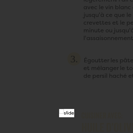
avec le vin blanc
jusqu'à ce que le 
crevettes et le pe
minute ou jusqu'à
l'assaisonnement
Égoutter les pâte
et mélanger le to
de persil haché et
CUISINER AVEC:
HUILE D’OLIV