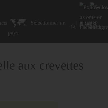
s
Sélectionner un
|
cts
VLAAMSE
pays
elle aux crevettes
s