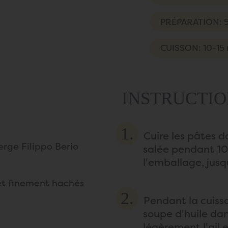
PRÉPARATION: 5
CUISSON: 10-15 
INSTRUCTIO
Cuire les pâtes 
ierge Filippo Berio
salée pendant 10 
l'emballage, jusq
 et finement hachés
Pendant la cuisso
soupe d'huile dan
légèrement l'ail 