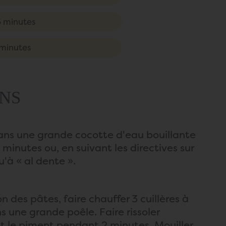
 minutes
minutes
NS
dans une grande cocotte d'eau bouillante
minutes ou, en suivant les directives sur
u'à « al dente ».
n des pâtes, faire chauffer 3 cuillères à
s une grande poêle. Faire rissoler
et le piment pendant 2 minutes. Mouiller