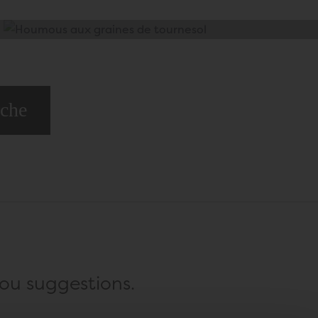
rche
u suggestions.