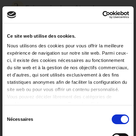
Faire cuire les pâtes dans une
grande casserole d'eau
bouillante salée en
respectant le temps de
Ce site web utilise des cookies.
cuisson indiqué sur
Nous utilisons des cookies pour vous offrir la meilleure
l'emballage ; égoutter. Verser
expérience de navigation sur notre site web. Parmi ceux-
les pâtes dans le saladier
ci, il existe des cookies nécessaires au fonctionnement
contenant le mélange de
du site web et à la gestion de nos objectifs commerciaux,
thon ; bien amalgamer pour
et d’autres, qui sont utilisés exclusivement à des fins
faire pénétrer la sauce dans
statistiques anonymes afin de faciliter la configuration du
les pâtes. Servir
site web ou pour vous offrir un contenu personnalisé.
immédiatement.Recette
Vous pouvez décider librement des catégories de
fournie par le chef Joseph
cookies que vous acceptez. Pour plus d’informations,
Ciminera
consultez notre politique de confidentialité et de cookies
S
Nécessaires
é
l
e